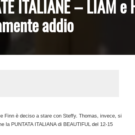
TE ITALIANE – LIAM e
vamente addio
e Finn è deciso a stare con Steffy. Thomas, invece, si
ssume la PUNTATA ITALIANA di BEAUTIFUL del 12-15