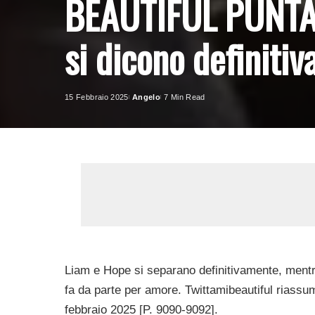
BEAUTIFUL PUNTA
si dicono definiti
15 Febbraio 2025
Angelo
7 Min Read
Posted
by
Liam e Hope si separano definitivamente, mentr
fa da parte per amore. Twittamibeautiful ria
febbraio 2025 [P. 9090-9092].