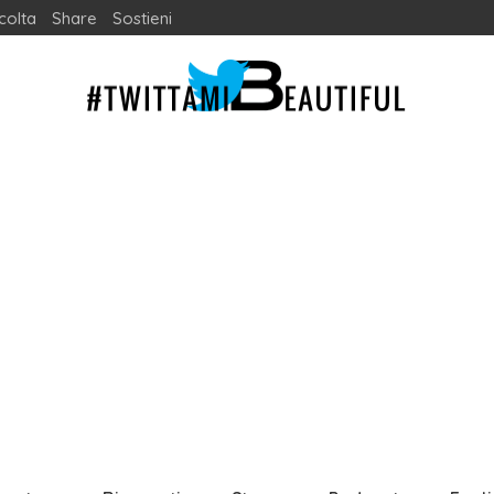
colta
Share
Sostieni