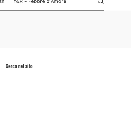
sh
Y&R – Febbre d’Amore
Cerca nel sito