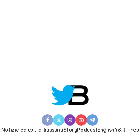
i
Notizie ed extra
Riassunti
Story
Podcast
English
Y&R – Feb