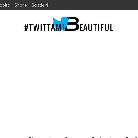
colta
Share
Sostieni