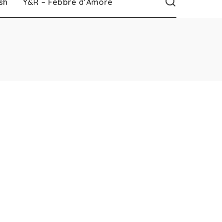
sh
Y&R – Febbre d’Amore