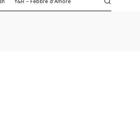
sh
Y&R – Febbre d’Amore