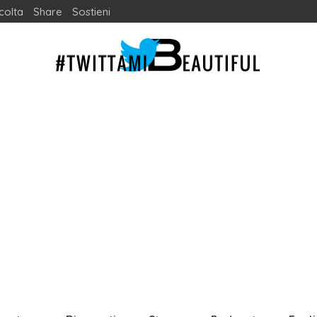
colta
Share
Sostieni