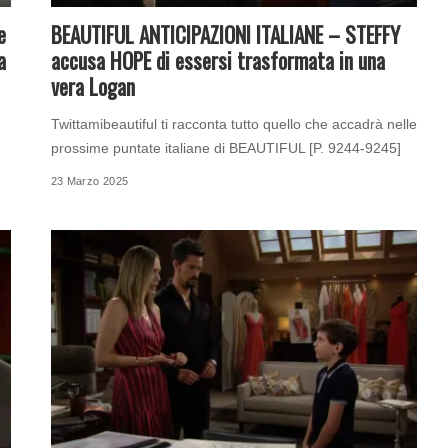
e
BEAUTIFUL ANTICIPAZIONI ITALIANE – STEFFY
a
accusa HOPE di essersi trasformata in una
vera Logan
Twittamibeautiful ti racconta tutto quello che accadrà nelle
prossime puntate italiane di BEAUTIFUL [P. 9244-9245]
23 Marzo 2025