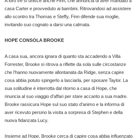
A loro tre si unisce anche Finn, che annuncia di aver mandato a
casa Carter e provveduto ai bambini. Ritrovandosi ad assistere
allo scontro tra Thomas e Steffy, Finn difende sua moglie,
invitando suo cognato a darsi una calmata.
HOPE CONSOLA BROOKE
A casa sua, ancora ignara di quanto sta accadendo a Villa
Forrester, Brooke si ritrova a riflette da sola sulle circostanze
che l’hanno nuovamente allontanata da Ridge, senza capire
cosa abbia potuto spingerlo a lasciarla, per sposare Taylor. La
sua solitudine è interrotta dal ritorno a casa di Hope, che
rinuncia al suo viaggio d’affari per stare accanto a sua madre.
Brooke rassicura Hope sul suo stato d’animo e la informa di
aver ricevuto persino la visita a sorpresa di Stephen e della
nuova fidanzata Lucy.
Insieme ad Hope, Brooke cerca di capire cosa abbia influenzato