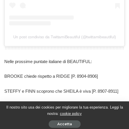
Un post condiviso da TwittamiBeautiful (@twittamibeautiful)
Nelle prossime puntate italiane di BEAUTIFUL:
BROOKE chiede rispetto a RIDGE
[P. 8904-8906]
STEFFY e FINN scoprono che SHEILA è viva
[P. 8907-8911]
SHEILA continua a terrorizzare tutti, BROOKE e TAYLOR
Il nostro sito usa dei cookies per migliorare la tua esperienza. Leggi la
rinunciano a RIDGE
[P. 8912-8921].
nostra:
cookie policy
Accetta
Nell’attesa di scoprire le evoluzioni delle trame italiane, segui gli