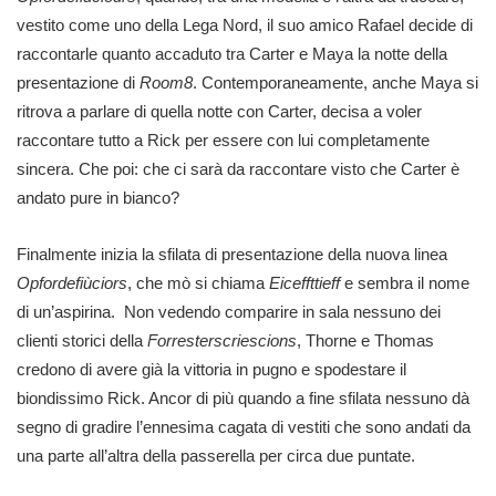
vestito come uno della Lega Nord, il suo amico Rafael decide di
raccontarle quanto accaduto tra Carter e Maya la notte della
presentazione di
Room8
. Contemporaneamente, anche Maya si
ritrova a parlare di quella notte con Carter, decisa a voler
raccontare tutto a Rick per essere con lui completamente
sincera. Che poi: che ci sarà da raccontare visto che Carter è
andato pure in bianco?
Finalmente inizia la sfilata di presentazione della nuova linea
Opfordefiùciors
, che mò si chiama
Eiceffttieff
e sembra il nome
di un’aspirina.
Non vedendo comparire in sala nessuno dei
clienti storici della
Forresterscriescions
, Thorne e Thomas
credono di avere già la vittoria in pugno e spodestare il
biondissimo Rick. Ancor di più quando a fine sfilata nessuno dà
segno di gradire l’ennesima cagata di vestiti che sono andati da
una parte all’altra della passerella per circa due puntate.