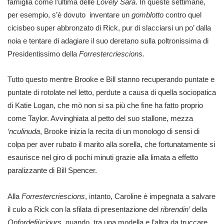
famiglia come l’ultima delle
Lovely Sara
. In queste settimane,
per esempio, s’è dovuto inventare un
gomblotto
contro quel
cicisbeo super abbronzato di Rick, pur di slacciarsi un po’ dalla
noia e tentare di adagiare il suo deretano sulla poltronissima di
Presidentissimo della
Forrestercriescions.
Tutto questo mentre Brooke e Bill stanno recuperando puntate e
puntate di rotolate nel letto, perdute a causa di quella sociopatica
di Katie Logan, che mò non si sa più che fine ha fatto proprio
come Taylor. Avvinghiata al petto del suo stallone, mezza
‘nculinuda
, Brooke inizia la recita di un monologo di sensi di
colpa per aver rubato il marito alla sorella, che fortunatamente si
esaurisce nel giro di pochi minuti grazie alla limata a effetto
paralizzante di Bill Spencer.
Alla
Forrestercriescions
, intanto, Caroline è impegnata a salvare
il culo a Rick con la sfilata di presentazione del
ribrendin’
della
Opfordefiùciours
, quando, tra una modella e l’altra da truccare,