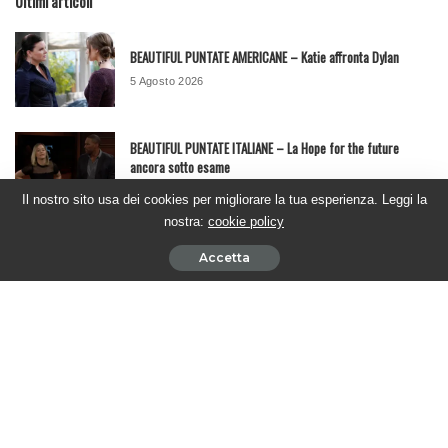
Ultimi articoli
BEAUTIFUL PUNTATE AMERICANE – Katie affronta Dylan
5 Agosto 2026
BEAUTIFUL PUNTATE ITALIANE – La Hope for the future
ancora sotto esame
4 Agosto 2026
Il nostro sito usa dei cookies per migliorare la tua esperienza. Leggi la
nostra:
cookie policy
BEAUTIFUL PUNTATE AMERICANE – Sheila supplica Steffy di
Accetta
concederle una possibilità
4 Agosto 2026
BEAUTIFUL PUNTATE ITALIANE – Brooke affronta Taylor e
scopre la verità
31 Luglio 2026