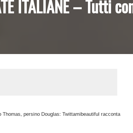
E ITALIANE – Tutti con
ro Thomas, persino Douglas: Twittamibeautiful racconta