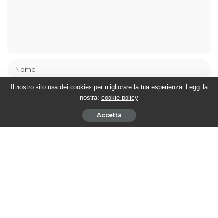
Il nostro sito usa dei cookies per migliorare la tua esperienza. Leggi la
nostra:
cookie policy
Accetta
Salva il mio nome, email e sito web in questo browser per la
prossima volta che commento.
Avvertimi via email in caso di risposte al mio commento.
Avvertimi via email alla pubblicazione di un nuovo articolo.