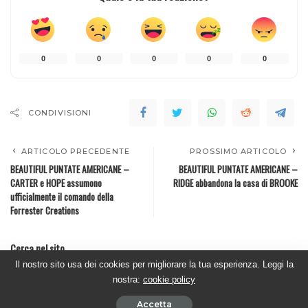
0
0
0
0
0
CONDIVISIONI
ARTICOLO PRECEDENTE
PROSSIMO ARTICOLO
BEAUTIFUL PUNTATE AMERICANE –
BEAUTIFUL PUNTATE AMERICANE –
CARTER e HOPE assumono
RIDGE abbandona la casa di BROOKE
ufficialmente il comando della
Forrester Creations
Cerca nel sito
Il nostro sito usa dei cookies per migliorare la tua esperienza. Leggi la
nostra:
cookie policy
Accetta