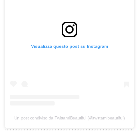
Visualizza questo post su Instagram
Un post condiviso da TwittamiBeautiful (@twittamibeautiful)