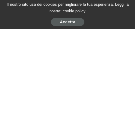
BEAUTIFUL PUNTATE AMERICANE – Katie affronta Dylan
Il nostro sito usa dei cookies per migliorare la tua esperienza. Leggi la
5 Agosto 2026
nostra:
cookie policy
Accetta
BEAUTIFUL PUNTATE ITALIANE – La Hope for the future
ancora sotto esame
4 Agosto 2026
BEAUTIFUL PUNTATE AMERICANE – Sheila supplica Steffy di
concederle una possibilità
4 Agosto 2026
BEAUTIFUL PUNTATE ITALIANE – Brooke affronta Taylor e
scopre la verità
31 Luglio 2026
Seguici su Youtube