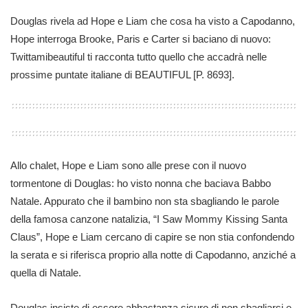
Douglas rivela ad Hope e Liam che cosa ha visto a Capodanno,
Hope interroga Brooke, Paris e Carter si baciano di nuovo:
Twittamibeautiful ti racconta tutto quello che accadrà nelle
prossime puntate italiane di BEAUTIFUL [P. 8693].
Allo chalet, Hope e Liam sono alle prese con il nuovo
tormentone di Douglas: ho visto nonna che baciava Babbo
Natale. Appurato che il bambino non sta sbagliando le parole
della famosa canzone natalizia, “I Saw Mommy Kissing Santa
Claus”, Hope e Liam cercano di capire se non stia confondendo
la serata e si riferisca proprio alla notte di Capodanno, anziché a
quella di Natale.
Douglas insiste di essere abbastanza sicuro di non sbagliarsi e