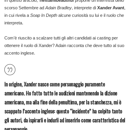
In questo articolo,
Twittamibeautiful
propone un’intervista dello
scorso Settembre ad
Adain Bradley
, interprete di
Xander Avant
,
in cui rivela a
Soap In Depth
alcune curiosità su lui e il ruolo che
interpreta.
Com’è riuscito a scalzare tutti gli altri candidati ai casting per
ottenere il ruolo di Xander? Adain racconta che deve tutto al suo
accento inglese.
In origine, Xander nasce come personaggio puramente
americano. Ho fatto tutte le audizioni mantenendo la dizione
americana, ma alla fine della penultima, per la stanchezza, mi è
scappato l’accento inglese: questo “incidente” ha colpito tanto
gli autori, da ispirarli e indurli ad inserirlo come caratteristica del
personaggio.