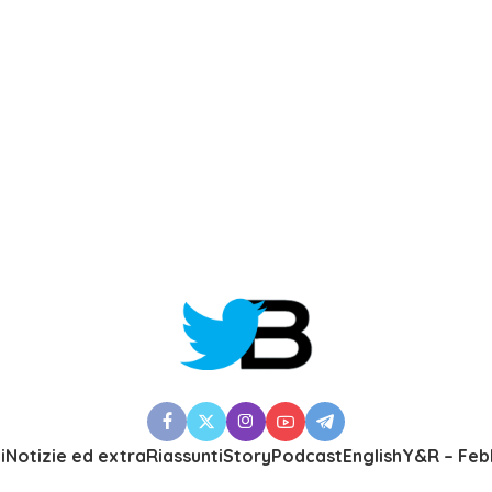
i
Notizie ed extra
Riassunti
Story
Podcast
English
Y&R – Feb