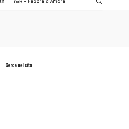
sh
Y&R – Febbre d’Amore
Cerca nel sito