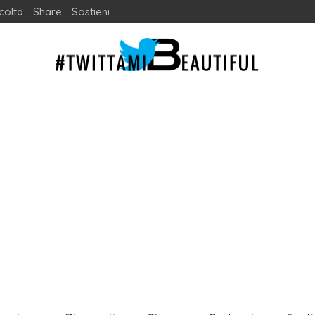
colta
Share
Sostieni