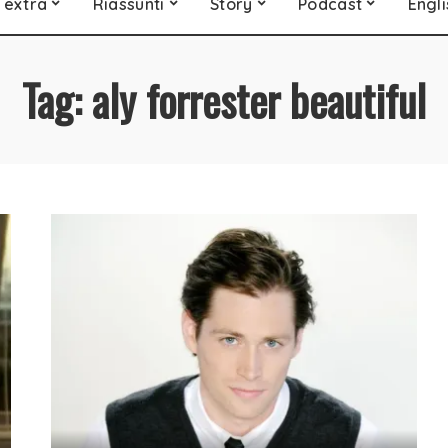
 extra
Riassunti
Story
Podcast
Engli
Tag:
aly forrester beautiful