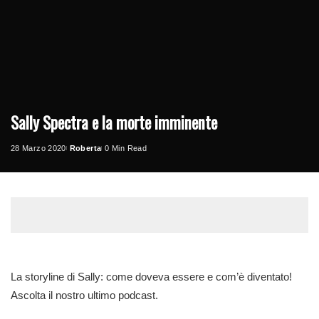
Sally Spectra e la morte imminente
28 Marzo 2020
Roberta
0 Min Read
Posted
by
La storyline di Sally: come doveva essere e com’è diventato!
Ascolta il nostro ultimo podcast.