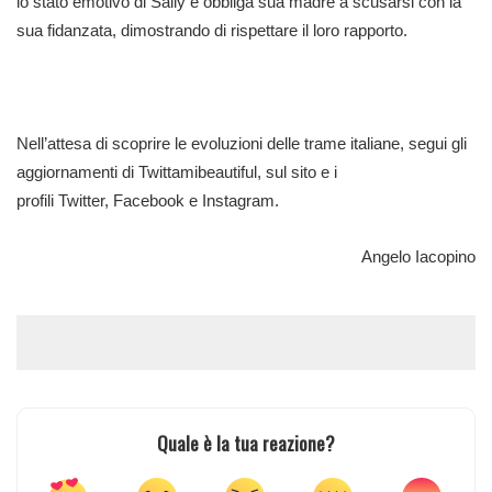
lo stato emotivo di Sally e obbliga sua madre a scusarsi con la
sua fidanzata, dimostrando di rispettare il loro rapporto.
Nell’attesa di scoprire le evoluzioni delle trame italiane, segui gli
aggiornamenti di Twittamibeautiful, sul sito e i
profili
Twitter
,
Facebook
e
Instagram
.
Angelo Iacopino
Quale è la tua reazione?