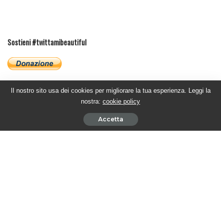
Sostieni #twittamibeautiful
Il nostro sito usa dei cookies per migliorare la tua esperienza. Leggi la
Ultimi articoli
nostra:
cookie policy
Accetta
BEAUTIFUL PUNTATE AMERICANE – Katie affronta Dylan
5 Agosto 2026
BEAUTIFUL PUNTATE ITALIANE – La Hope for the future
ancora sotto esame
4 Agosto 2026
BEAUTIFUL PUNTATE AMERICANE – Sheila supplica Steffy di