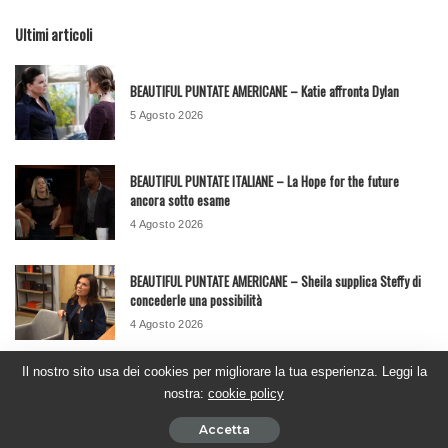
Ultimi articoli
BEAUTIFUL PUNTATE AMERICANE – Katie affronta Dylan
5 Agosto 2026
BEAUTIFUL PUNTATE ITALIANE – La Hope for the future
ancora sotto esame
4 Agosto 2026
BEAUTIFUL PUNTATE AMERICANE – Sheila supplica Steffy di
concederle una possibilità
4 Agosto 2026
Il nostro sito usa dei cookies per migliorare la tua esperienza. Leggi la
BEAUTIFUL PUNTATE ITALIANE – Brooke affronta Taylor e
nostra:
cookie policy
scopre la verità
31 Luglio 2026
Accetta