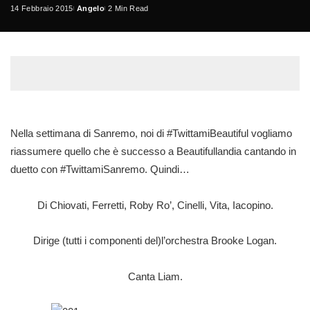
14 Febbraio 2015
Angelo
2 Min Read
Posted
by
Nella settimana di Sanremo, noi di #TwittamiBeautiful vogliamo
riassumere quello che è successo a Beautifullandia cantando in
duetto con #TwittamiSanremo. Quindi…
Di Chiovati, Ferretti, Roby Ro’, Cinelli, Vita, Iacopino.
Dirige (tutti i componenti del)l’orchestra Brooke Logan.
Canta Liam.