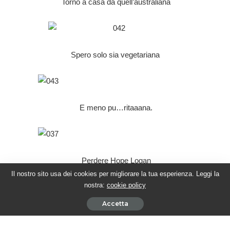
Torno a casa da quell’australiana
Spero solo sia vegetariana
E meno pu…ritaaana.
Perdere Hope Logan
Il nostro sito usa dei cookies per migliorare la tua esperienza. Leggi la
nostra:
cookie policy
(Scusaci Massimo, se abbiamo distrutto la canzone più difficile
da cantare nei migliori karaoke di provincia)
Accetta