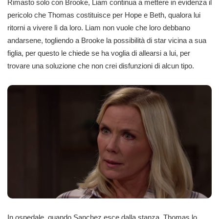
Rimasto solo con Brooke, Liam continua a mettere in evidenza il
pericolo che Thomas costituisce per Hope e Beth, qualora lui
ritorni a vivere lì da loro. Liam non vuole che loro debbano
andarsene, togliendo a Brooke la possibilità di star vicina a sua
figlia, per questo le chiede se ha voglia di allearsi a lui, per
trovare una soluzione che non crei disfunzioni di alcun tipo.
In ospedale, quando Sanchez esce dalla stanza, Thomas lo