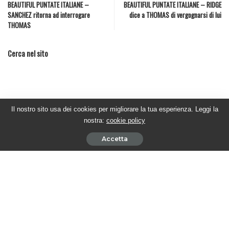
BEAUTIFUL PUNTATE ITALIANE –
BEAUTIFUL PUNTATE ITALIANE – RIDGE
SANCHEZ ritorna ad interrogare
dice a THOMAS di vergognarsi di lui
THOMAS
Cerca nel sito
Il nostro sito usa dei cookies per migliorare la tua esperienza. Leggi la
nostra:
cookie policy
Accetta
Sostieni #twittamibeautiful