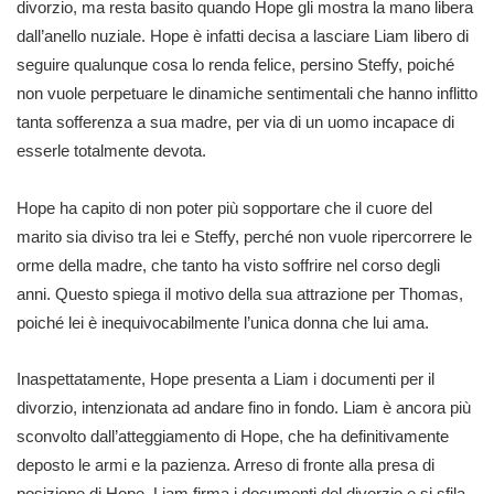
divorzio, ma resta basito quando Hope gli mostra la mano libera
dall’anello nuziale. Hope è infatti decisa a lasciare Liam libero di
seguire qualunque cosa lo renda felice, persino Steffy, poiché
non vuole perpetuare le dinamiche sentimentali che hanno inflitto
tanta sofferenza a sua madre, per via di un uomo incapace di
esserle totalmente devota.
Hope ha capito di non poter più sopportare che il cuore del
marito sia diviso tra lei e Steffy, perché non vuole ripercorrere le
orme della madre, che tanto ha visto soffrire nel corso degli
anni. Questo spiega il motivo della sua attrazione per Thomas,
poiché lei è inequivocabilmente l’unica donna che lui ama.
Inaspettatamente, Hope presenta a Liam i documenti per il
divorzio, intenzionata ad andare fino in fondo. Liam è ancora più
sconvolto dall’atteggiamento di Hope, che ha definitivamente
deposto le armi e la pazienza. Arreso di fronte alla presa di
posizione di Hope, Liam firma i documenti del divorzio e si sfila