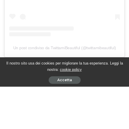
Un post condiviso da TwittamiBeautiful (@twittamibeautiful)
Il nostro sito usa dei cookies per migliorare la tua esperienza. Leggi la
nostra:
cookie policy
Nelle prossime puntate italiane di BEAUTIFUL:
Accetta
Un selfie con RJ, mentre un uomo misterioso incontra
SHEILA
JACK fa visita a SHEILA e STEFFY nota l’attrazione di
HOPE per THOMAS
Nell’attesa di scoprire le evoluzioni delle trame italiane, segui gli