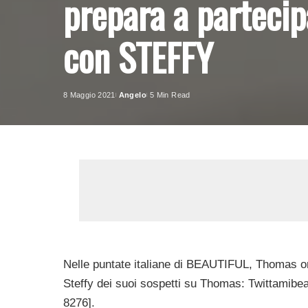
prepara a parteci
con STEFFY
8 Maggio 2021
Angelo
5 Min Read
Posted
by
Nelle puntate italiane di BEAUTIFUL, Thomas o
Steffy dei suoi sospetti su Thomas: Twittamibea
8276].