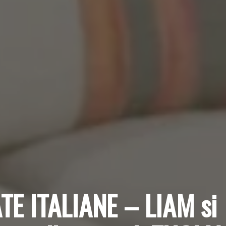
E ITALIANE – LIAM si