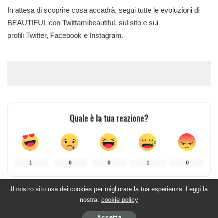
In attesa di scoprire cosa accadrà, segui tutte le evoluzioni di
BEAUTIFUL con Twittamibeautiful, sul sito e sui
profili
Twitter
,
Facebook
e
Instagram
.
Quale è la tua reazione?
1
0
0
1
0
Il nostro sito usa dei cookies per migliorare la tua esperienza. Leggi la
nostra:
cookie policy
CONDIVISIONI
Accetta