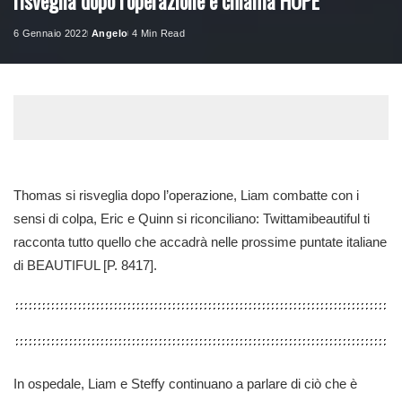
risveglia dopo l’operazione e chiama HOPE
6 Gennaio 2022
Angelo
4 Min Read
Posted
by
Thomas si risveglia dopo l’operazione, Liam combatte con i
sensi di colpa, Eric e Quinn si riconciliano: Twittamibeautiful ti
racconta tutto quello che accadrà nelle prossime puntate italiane
di BEAUTIFUL [P. 8417].
In ospedale, Liam e Steffy continuano a parlare di ciò che è