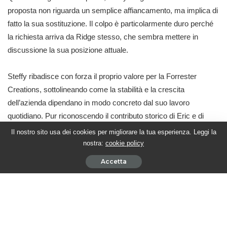
proposta non riguarda un semplice affiancamento, ma implica di
fatto la sua sostituzione. Il colpo è particolarmente duro perché
la richiesta arriva da Ridge stesso, che sembra mettere in
discussione la sua posizione attuale.
Steffy ribadisce con forza il proprio valore per la Forrester
Creations, sottolineando come la stabilità e la crescita
dell’azienda dipendano in modo concreto dal suo lavoro
quotidiano. Pur riconoscendo il contributo storico di Eric e di
Brooke, rivendica di essere oggi la figura che garantisce
Il nostro sito usa dei cookies per migliorare la tua esperienza. Leggi la
l’efficienza operativa della maison.
nostra:
cookie policy
Accetta
Il nodo diventa però inevitabilmente personale. Steffy non
interpreta la proposta come una semplice decisione aziendale,
ma come una scelta affettiva. Il timore è che Ridge stia
scegliendo Brooke al suo posto, riattivando dinamiche del
passato ancora emotivamente irrisolte.