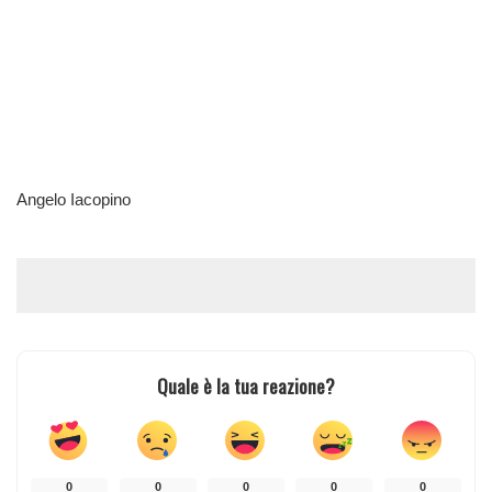
Angelo Iacopino
Quale è la tua reazione?
0
0
0
0
0