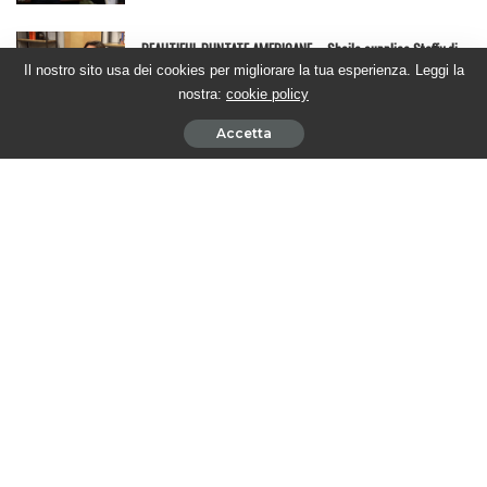
BEAUTIFUL PUNTATE AMERICANE – Sheila supplica Steffy di
concederle una possibilità
Il nostro sito usa dei cookies per migliorare la tua esperienza. Leggi la
nostra:
cookie policy
4 Agosto 2026
Accetta
BEAUTIFUL PUNTATE ITALIANE – Brooke affronta Taylor e
scopre la verità
31 Luglio 2026
Seguici su Youtube