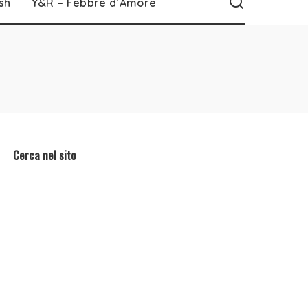
sh
Y&R – Febbre d’Amore
Cerca nel sito