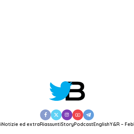
i
Notizie ed extra
Riassunti
Story
Podcast
English
Y&R – Feb