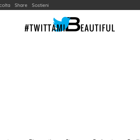
colta
Share
Sostieni