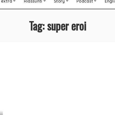
 extra
Riassunti
Story
Podcast
Engli
Tag:
super eroi