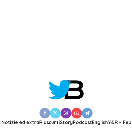
i
Notizie ed extra
Riassunti
Story
Podcast
English
Y&R – Feb