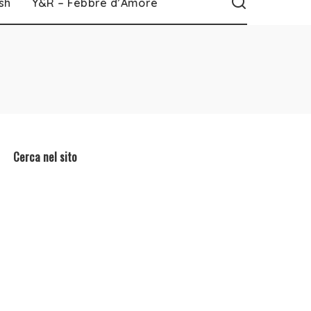
sh
Y&R – Febbre d’Amore
Cerca nel sito