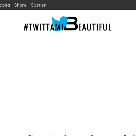
colta
Share
Sostieni