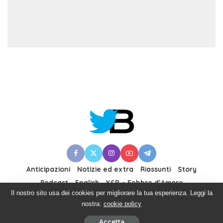
Anticipazioni
Notizie ed extra
Riassunti
Story
Podcast
English
Y&R – Febbre d’Amore
Il nostro sito usa dei cookies per migliorare la tua esperienza. Leggi la
nostra:
cookie policy
© 2012–2021 Twittamibeautiful.it made with Love
Accetta