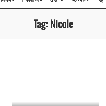
 extra
Riassunti
Story
Podcast
Engli
Tag:
Nicole