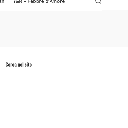
sh
Y&R – Febbre d’Amore
Cerca nel sito