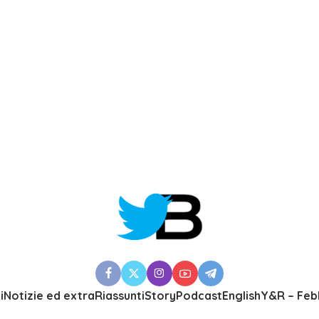
i
Notizie ed extra
Riassunti
Story
Podcast
English
Y&R – Feb