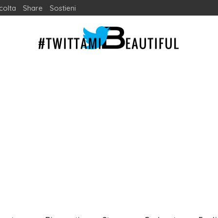
colta
Share
Sostieni