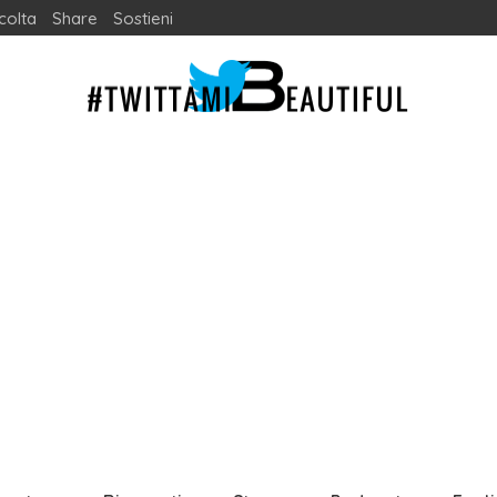
colta
Share
Sostieni