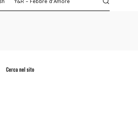
sh
Y&R – Febbre d’Amore
Cerca nel sito