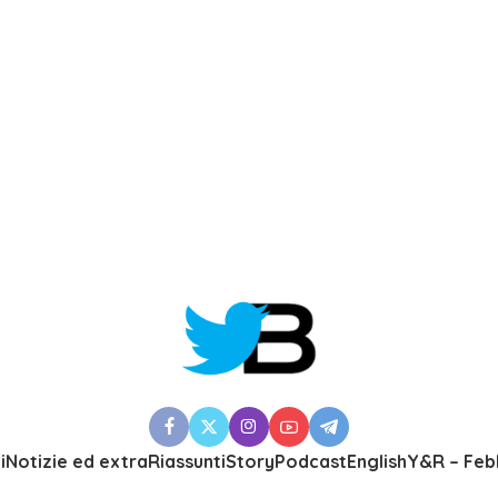
i
Notizie ed extra
Riassunti
Story
Podcast
English
Y&R – Feb