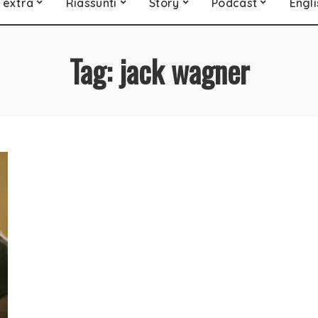
 extra
Riassunti
Story
Podcast
Engli
Tag:
jack wagner