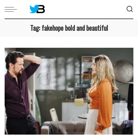
Tag:
fakehope bold and beautiful