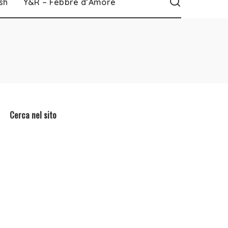
sh
Y&R – Febbre d’Amore
Cerca nel sito