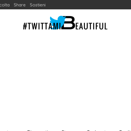
colta
Share
Sostieni