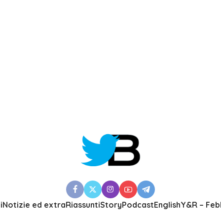
i
Notizie ed extra
Riassunti
Story
Podcast
English
Y&R – Feb