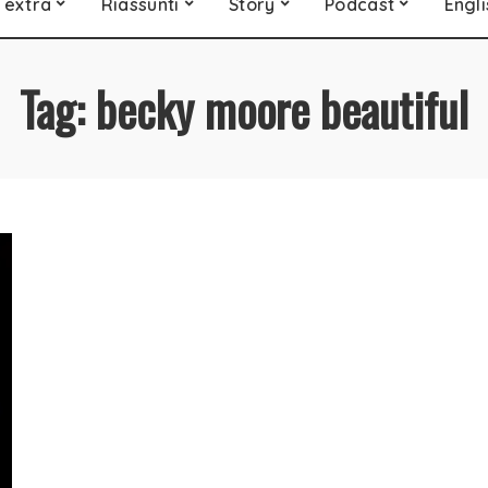
 extra
Riassunti
Story
Podcast
Engli
Tag:
becky moore beautiful