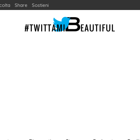
colta
Share
Sostieni