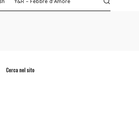
sh
Y&R – Febbre d’Amore
Cerca nel sito