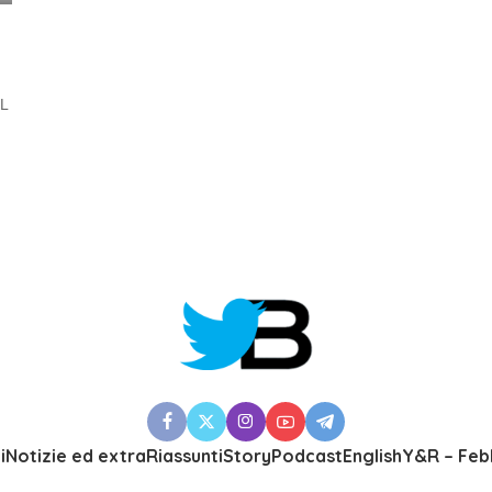
UL
i
Notizie ed extra
Riassunti
Story
Podcast
English
Y&R – Feb