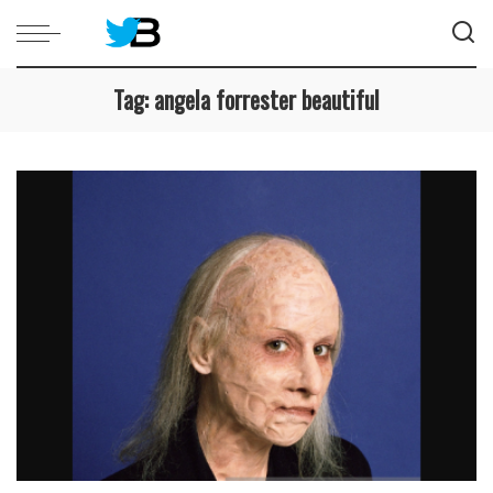
Tag:
angela forrester beautiful