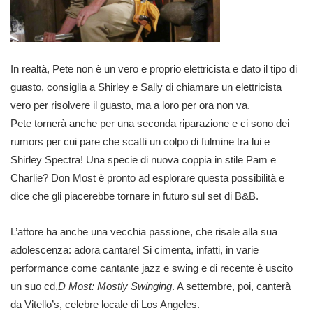
In realtà, Pete non è un vero e proprio elettricista e dato il tipo di
guasto, consiglia a Shirley e Sally di chiamare un elettricista
vero per risolvere il guasto, ma a loro per ora non va.
Pete tornerà anche per una seconda riparazione e ci sono dei
rumors per cui pare che scatti un colpo di fulmine tra lui e
Shirley Spectra! Una specie di nuova coppia in stile Pam e
Charlie? Don Most è pronto ad esplorare questa possibilità e
dice che gli piacerebbe tornare in futuro sul set di B&B.
L’attore ha anche una vecchia passione, che risale alla sua
adolescenza: adora cantare! Si cimenta, infatti, in varie
performance come cantante jazz e swing e di recente è uscito
un suo cd,
D Most: Mostly Swinging
. A settembre, poi, canterà
da Vitello’s, celebre locale di Los Angeles.