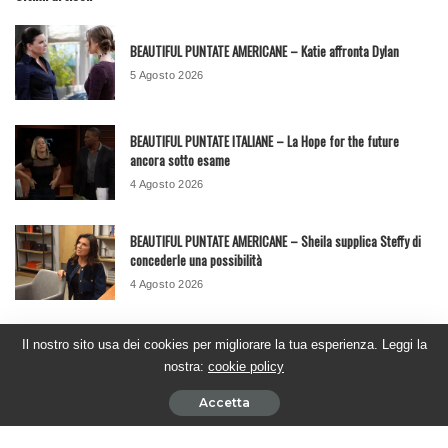
BEAUTIFUL PUNTATE AMERICANE – Katie affronta Dylan
5 Agosto 2026
BEAUTIFUL PUNTATE ITALIANE – La Hope for the future
ancora sotto esame
4 Agosto 2026
BEAUTIFUL PUNTATE AMERICANE – Sheila supplica Steffy di
concederle una possibilità
4 Agosto 2026
BEAUTIFUL PUNTATE ITALIANE – Brooke affronta Taylor e
Il nostro sito usa dei cookies per migliorare la tua esperienza. Leggi la
scopre la verità
nostra:
cookie policy
31 Luglio 2026
Accetta
Seguici su Youtube