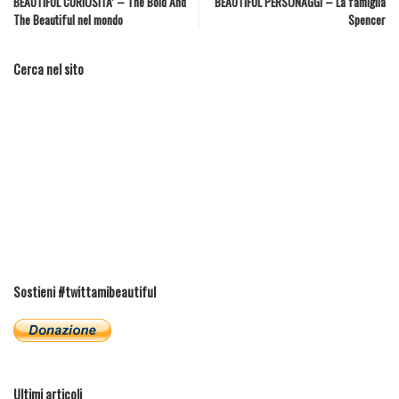
BEAUTIFUL CURIOSITA’ – The Bold And
BEAUTIFUL PERSONAGGI – La famiglia
The Beautiful nel mondo
Spencer
Cerca nel sito
Sostieni #twittamibeautiful
Ultimi articoli