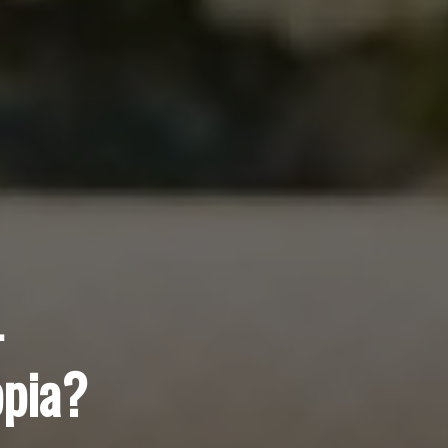
–
ppia?