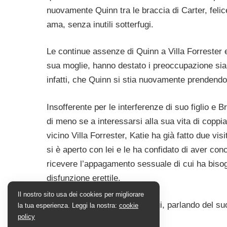
nuovamente Quinn tra le braccia di Carter, felic
ama, senza inutili sotterfugi.
Le continue assenze di Quinn a Villa Forrester e 
sua moglie, hanno destato i preoccupazione sia i
infatti, che Quinn si stia nuovamente prendendo 
Insofferente per le interferenze di suo figlio e B
di meno se a interessarsi alla sua vita di coppi
vicino Villa Forrester, Katie ha già fatto due vis
si è aperto con lei e le ha confidato di aver con
ricevere l’appagamento sessuale di cui ha bisog
disfunzione erettile.
Il nostro sito usa dei cookies per migliorare
Anche Katie si è aperta con lui, parlando del su
la tua esperienza. Leggi la nostra:
cookie
policy
fidarsi totalmente di lui.