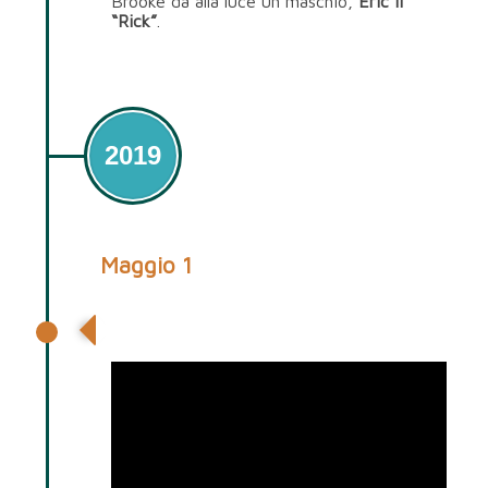
Brooke dà alla luce un maschio,
Eric II
“Rick”
.
2019
Maggio 1
2019