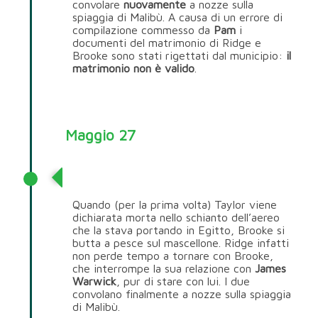
convolare
nuovamente
a nozze sulla
spiaggia di Malibù. A causa di un errore di
compilazione commesso da
Pam
i
documenti del matrimonio di Ridge e
Brooke sono stati rigettati dal municipio:
il
matrimonio non è valido
.
Maggio 27
Ridge Forrester
Quando (per la prima volta) Taylor viene
dichiarata morta nello schianto dell’aereo
che la stava portando in Egitto, Brooke si
butta a pesce sul mascellone. Ridge infatti
non perde tempo a tornare con Brooke,
che interrompe la sua relazione con
James
Warwick
, pur di stare con lui. I due
convolano finalmente a nozze sulla spiaggia
di Malibù.