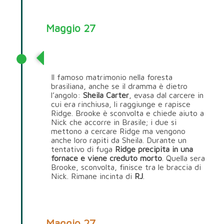
Maggio 27
Ridge Forrester
Il famoso matrimonio nella foresta
brasiliana, anche se il dramma è dietro
l’angolo:
Sheila Carter
, evasa dal carcere in
cui era rinchiusa, li raggiunge e rapisce
Ridge. Brooke è sconvolta e chiede aiuto a
Nick che accorre in Brasile; i due si
mettono a cercare Ridge ma vengono
anche loro rapiti da Sheila. Durante un
tentativo di fuga
Ridge precipita in una
fornace e viene creduto morto
. Quella sera
Brooke, sconvolta, finisce tra le braccia di
Nick. Rimane incinta di
RJ
.
Maggio 27