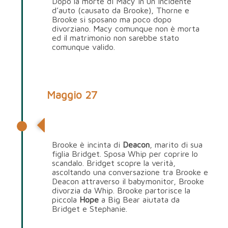
Dopo la morte di Macy in un incidente
d’auto (causato da Brooke), Thorne e
Brooke si sposano ma poco dopo
divorziano. Macy comunque non è morta
ed il matrimonio non sarebbe stato
comunque valido.
Maggio 27
Whipple “Whip” Jones
Brooke è incinta di
Deacon
, marito di sua
figlia Bridget. Sposa Whip per coprire lo
scandalo. Bridget scopre la verità,
ascoltando una conversazione tra Brooke e
Deacon attraverso il babymonitor, Brooke
divorzia da Whip. Brooke partorisce la
piccola
Hope
a Big Bear aiutata da
Bridget e Stephanie.