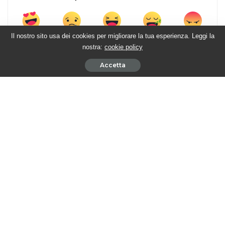
Il nostro sito usa dei cookies per migliorare la tua esperienza. Leggi la
4
3
2
1
3
nostra:
cookie policy
Accetta
CONDIVISIONI
ARTICOLO PRECEDENTE
PROSSIMO ARTICOLO
BEAUTIFUL PUNTATE ITALIANE – SHEILA
BEAUTIFUL PUNTATE ITALIANE – La
racconta con entusiasmo i dettagli del
furia di GRACE BUCKINGHAM
suo piano a THOMAS
Cerca nel sito