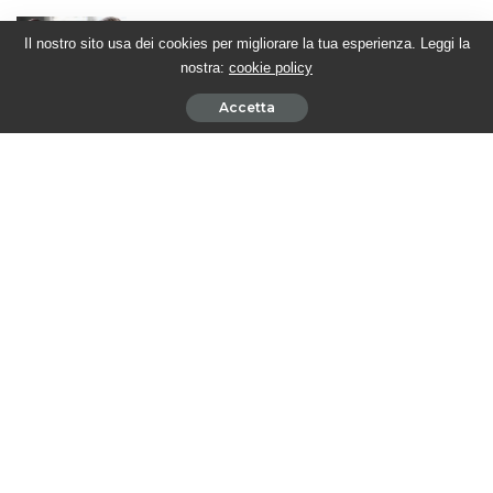
BEAUTIFUL PUNTATE AMERICANE – Katie affronta Dylan
Il nostro sito usa dei cookies per migliorare la tua esperienza. Leggi la
nostra:
cookie policy
5 Agosto 2026
Accetta
BEAUTIFUL PUNTATE ITALIANE – La Hope for the future
ancora sotto esame
4 Agosto 2026
BEAUTIFUL PUNTATE AMERICANE – Sheila supplica Steffy di
concederle una possibilità
4 Agosto 2026
BEAUTIFUL PUNTATE ITALIANE – Brooke affronta Taylor e
scopre la verità
31 Luglio 2026
Seguici su Youtube