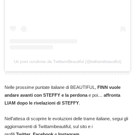
Un post condiviso da TwittamiBeautiful (@twittamibeautiful)
Nelle prossime puntate italiane di BEAUTIFUL,
FINN vuole
andare avanti con STEFFY e la perdona
e poi…
affronta
LIAM dopo le rivelazioni di STEFFY
.
Nell’attesa di scoprire le evoluzioni delle trame italiane, segui gli
aggiornamenti di Twittamibeautiful, sul sito e i
profili
Twitter
,
Facebook
e
Instagram
.