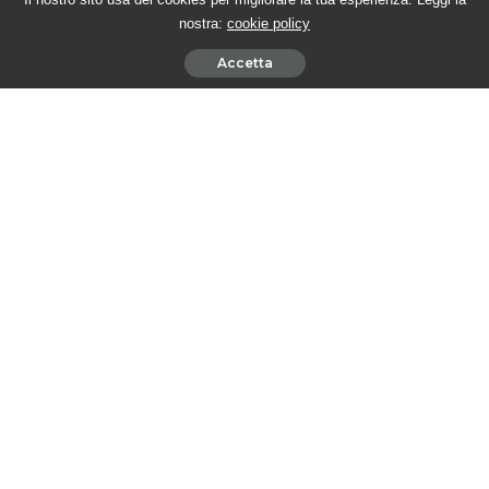
Cerca nel sito
nostra:
cookie policy
Accetta
Sostieni #twittamibeautiful
Ultimi articoli
BEAUTIFUL PUNTATE AMERICANE – Katie affronta Dylan