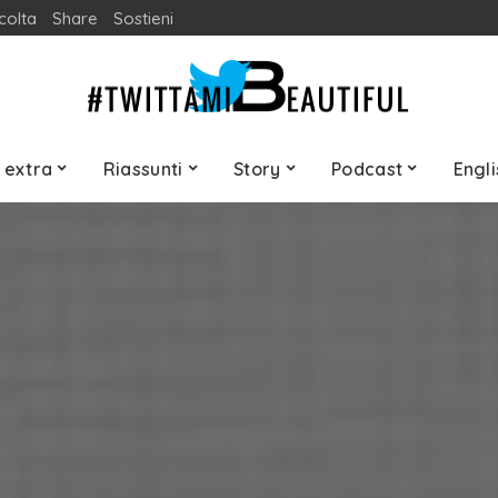
colta
Share
Sostieni
 extra
Riassunti
Story
Podcast
Engli