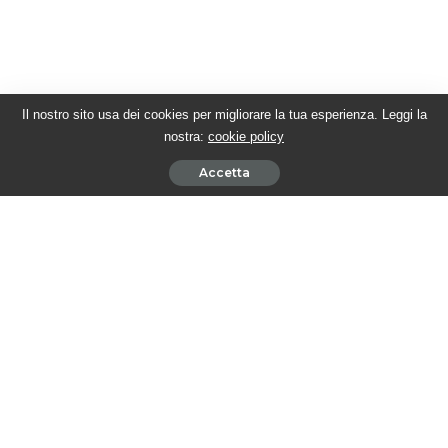
Il nostro sito usa dei cookies per migliorare la tua esperienza. Leggi la
nostra:
cookie policy
Accetta
Sostieni #twittamibeautiful
Ultimi articoli
BEAUTIFUL PUNTATE AMERICANE – Katie affronta Dylan
5 Agosto 2026