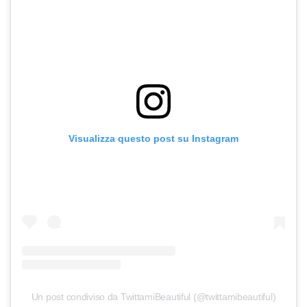
Visualizza questo post su Instagram
Un post condiviso da TwittamiBeautiful (@twittamibeautiful)