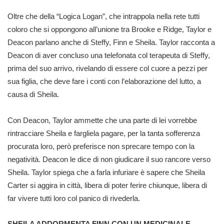
Oltre che della “Logica Logan”, che intrappola nella rete tutti
coloro che si oppongono all’unione tra Brooke e Ridge, Taylor e
Deacon parlano anche di Steffy, Finn e Sheila. Taylor racconta a
Deacon di aver concluso una telefonata col terapeuta di Steffy,
prima del suo arrivo, rivelando di essere col cuore a pezzi per
sua figlia, che deve fare i conti con l’elaborazione del lutto, a
causa di Sheila.
Con Deacon, Taylor ammette che una parte di lei vorrebbe
rintracciare Sheila e fargliela pagare, per la tanta sofferenza
procurata loro, però preferisce non sprecare tempo con la
negatività. Deacon le dice di non giudicare il suo rancore verso
Sheila. Taylor spiega che a farla infuriare è sapere che Sheila
Carter si aggira in città, libera di poter ferire chiunque, libera di
far vivere tutti loro col panico di rivederla.
SHEILA ADDORMENTA FINN CON UN MEDICINALE