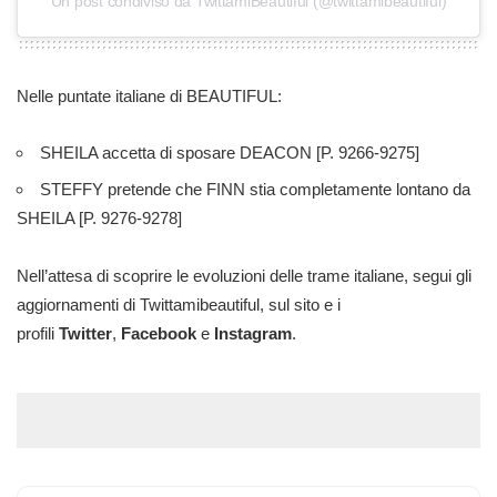
Un post condiviso da TwittamiBeautiful (@twittamibeautiful)
Nelle puntate italiane di BEAUTIFUL:
SHEILA accetta di sposare DEACON
[P. 9266-9275]
STEFFY pretende che FINN stia completamente lontano da
SHEILA
[P. 9276-9278]
Nell’attesa di scoprire le evoluzioni delle trame italiane, segui gli
aggiornamenti di Twittamibeautiful, sul sito e i
profili
Twitter
,
Facebook
e
Instagram
.