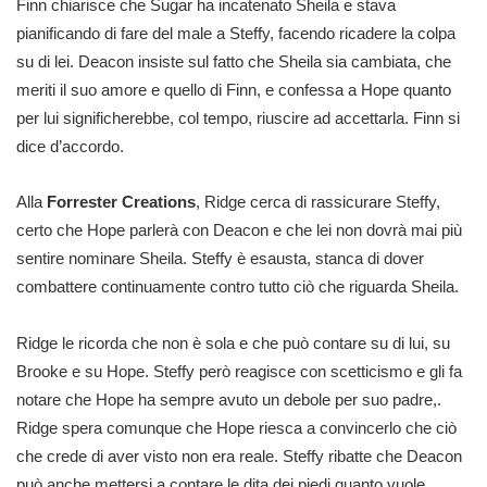
Finn chiarisce che Sugar ha incatenato Sheila e stava
pianificando di fare del male a Steffy, facendo ricadere la colpa
su di lei. Deacon insiste sul fatto che Sheila sia cambiata, che
meriti il suo amore e quello di Finn, e confessa a Hope quanto
per lui significherebbe, col tempo, riuscire ad accettarla. Finn si
dice d’accordo.
Alla
Forrester Creations
, Ridge cerca di rassicurare Steffy,
certo che Hope parlerà con Deacon e che lei non dovrà mai più
sentire nominare Sheila. Steffy è esausta, stanca di dover
combattere continuamente contro tutto ciò che riguarda Sheila.
Ridge le ricorda che non è sola e che può contare su di lui, su
Brooke e su Hope. Steffy però reagisce con scetticismo e gli fa
notare che Hope ha sempre avuto un debole per suo padre,.
Ridge spera comunque che Hope riesca a convincerlo che ciò
che crede di aver visto non era reale. Steffy ribatte che Deacon
può anche mettersi a contare le dita dei piedi quanto vuole,