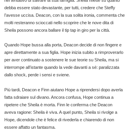
nel tentativo di salvare la sua famiglia. Sheila riflette su quanto
debba essere stato devastante, per tutti, credere che Steffy
l’avesse uccisa. Deacon, con la sua solita ironia, commenta che
molti resteranno scioccati nello scoprire che le nove dita di
Sheila possono ancora ballare il tip tap in giro per la città.
Quando Hope bussa alla porta, Deacon decide di non fingere e
apre direttamente a sua figlia. Hope inizia subito a rimproverarlo
per aver continuato a sostenere le sue teorie su Sheila, ma si
interrompe all’istante quando la vede davanti a sé: paralizzata
dallo shock, perde i sensi e sviene.
Più tardi, Deacon e Finn aiutano Hope a riprendersi dopo averla
fatta sdraiare sul divano. Ancora confusa, Hope continua a
ripetere che Sheila è morta. Finn le conferma che Deacon
aveva ragione: Sheila è viva. A quel punto, Sheila si rivolge a
Hope, dicendole che è felice di rivederla e chiarendo di non
essere affatto un fantasma.