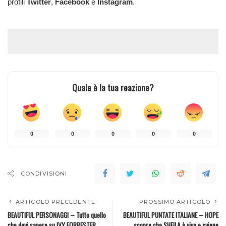
profili
Twitter
,
Facebook
e
Instagram
.
Quale è la tua reazione?
0
0
0
0
0
CONDIVISIONI
ARTICOLO PRECEDENTE
PROSSIMO ARTICOLO
BEAUTIFUL PERSONAGGI – Tutto quello
BEAUTIFUL PUNTATE ITALIANE – HOPE
che devi sapere su IVY FORRESTER
scopre che SHEILA è viva e sviene