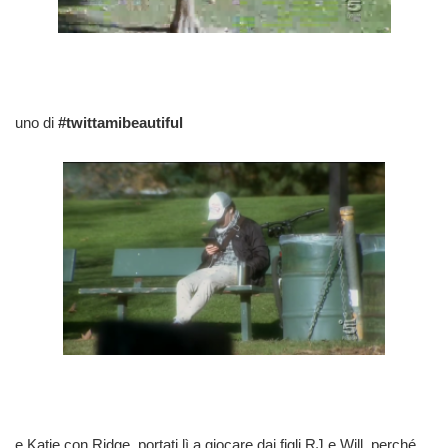
uno di
#twittamibeautiful
e Katie con Ridge, portati lì a giocare dai figli RJ e Will, perché