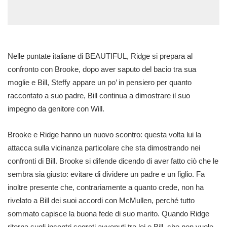
Nelle puntate italiane di BEAUTIFUL, Ridge si prepara al
confronto con Brooke, dopo aver saputo del bacio tra sua
moglie e Bill, Steffy appare un po’ in pensiero per quanto
raccontato a suo padre, Bill continua a dimostrare il suo
impegno da genitore con Will.
Brooke e Ridge hanno un nuovo scontro: questa volta lui la
attacca sulla vicinanza particolare che sta dimostrando nei
confronti di Bill. Brooke si difende dicendo di aver fatto ciò che le
sembra sia giusto: evitare di dividere un padre e un figlio. Fa
inoltre presente che, contrariamente a quanto crede, non ha
rivelato a Bill dei suoi accordi con McMullen, perché tutto
sommato capisce la buona fede di suo marito. Quando Ridge
ritorna sugli incontri segreti avvenuti tra lei e Bill, che non vuole