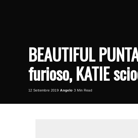
BEAUTIFUL PUNTA
furioso, KATIE sci
12 Settembre 2019
Angelo
3 Min Read
Posted
by