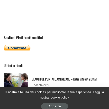
Sostieni #twittamibeautiful
Ultimi articoli
BEAUTIFUL PUNTATE AMERICANE – Katie affronta Dylan
5 Agosto 2026
Il nostro sito usa dei cookies per migliorare la tua esperienza. Leggi la
nostra:
cookie policy
BEAUTIFUL PUNTATE ITALIANE – La Hope for the future
ancora sotto esame
Accetta