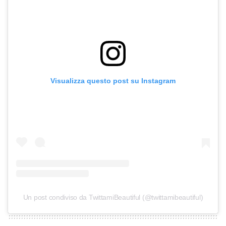
Visualizza questo post su Instagram
Un post condiviso da TwittamiBeautiful (@twittamibeautiful)