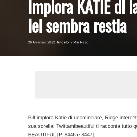
implora KATIE di l
lei sembra restia
26 Gennaio 2022
Angelo
7 Min Read
Posted
by
Bill implora Katie di ricominciare, Ridge inter
sua sorella: Twittamibeautiful ti racconta tutto 
BEAUTIFUL [P. 8446 e 8447].