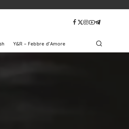
sh
Y&R – Febbre d’Amore