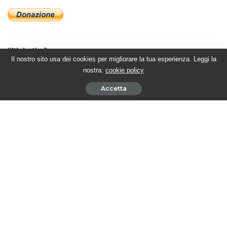
Ultimi articoli
Il nostro sito usa dei cookies per migliorare la tua esperienza. Leggi la
nostra:
cookie policy
BEAUTIFUL PUNTATE AMERICANE – Katie affronta Dylan
Accetta
5 Agosto 2026
BEAUTIFUL PUNTATE ITALIANE – La Hope for the future
ancora sotto esame
4 Agosto 2026
BEAUTIFUL PUNTATE AMERICANE – Sheila supplica Steffy di
concederle una possibilità
4 Agosto 2026
BEAUTIFUL PUNTATE ITALIANE – Brooke affronta Taylor e